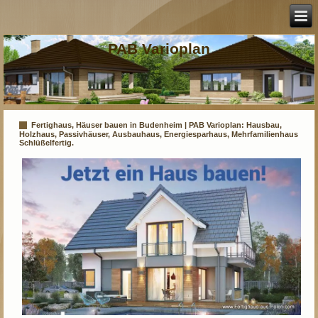
PAB Varioplan
Fertighaus, Häuser bauen in Budenheim | PAB Varioplan: Hausbau,
Holzhaus, Passivhäuser, Ausbauhaus, Energiesparhaus, Mehrfamilienhaus
Schlüßelfertig.