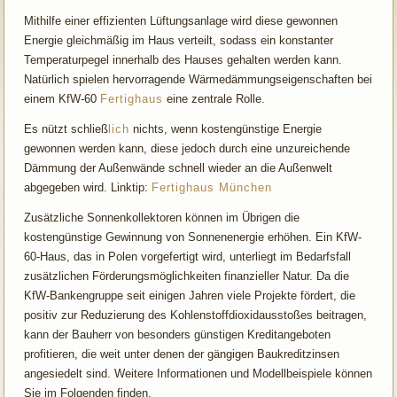
Mithilfe einer effizienten Lüftungsanlage wird diese gewonnen
Energie gleichmäßig im Haus verteilt, sodass ein konstanter
Temperaturpegel innerhalb des Hauses gehalten werden kann.
Natürlich spielen hervorragende Wärmedämmungseigenschaften bei
einem KfW-60
Fertighaus
eine zentrale Rolle.
Es nützt schließ
lich
nichts, wenn kostengünstige Energie
gewonnen werden kann, diese jedoch durch eine unzureichende
Dämmung der Außenwände schnell wieder an die Außenwelt
abgegeben wird. Linktip:
Fertighaus München
Zusätzliche Sonnenkollektoren können im Übrigen die
kostengünstige Gewinnung von Sonnenenergie erhöhen. Ein KfW-
60-Haus, das in Polen vorgefertigt wird, unterliegt im Bedarfsfall
zusätzlichen Förderungsmöglichkeiten finanzieller Natur. Da die
KfW-Bankengruppe seit einigen Jahren viele Projekte fördert, die
positiv zur Reduzierung des Kohlenstoffdioxidausstoßes beitragen,
kann der Bauherr von besonders günstigen Kreditangeboten
profitieren, die weit unter denen der gängigen Baukreditzinsen
angesiedelt sind. Weitere Informationen und Modellbeispiele können
Sie im Folgenden finden.