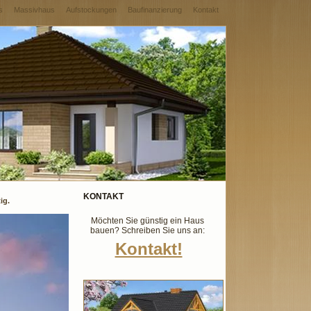
s
Massivhaus
Aufstockungen
Baufinanzierung
Kontakt
KONTAKT
ig.
Möchten Sie günstig ein Haus
bauen? Schreiben Sie uns an:
Kontakt!