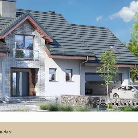
mular!