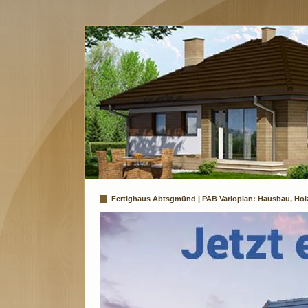
Fertighaus Abtsgmünd | PAB Varioplan: Hausbau, Holz