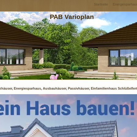
Startseite
Energiesparhau
PAB Varioplan
häuser, Energiesparhaus, Ausbauhäuser, Passivhäuser, Einfamilienhaus Schlüßelfert