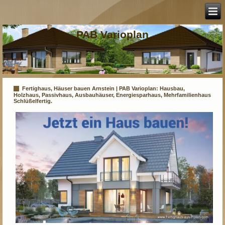
PAB Varioplan
Fertighaus, Häuser bauen Arnstein | PAB Varioplan: Hausbau,
Holzhaus, Passivhaus, Ausbauhäuser, Energiesparhaus, Mehrfamilienhaus
Schlüßelfertig.