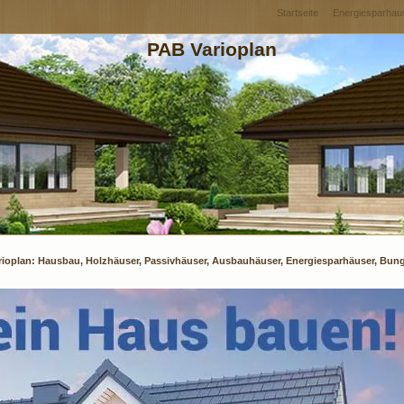
Startseite
Energiesparhau
PAB Varioplan
rioplan: Hausbau, Holzhäuser, Passivhäuser, Ausbauhäuser, Energiesparhäuser, Bun