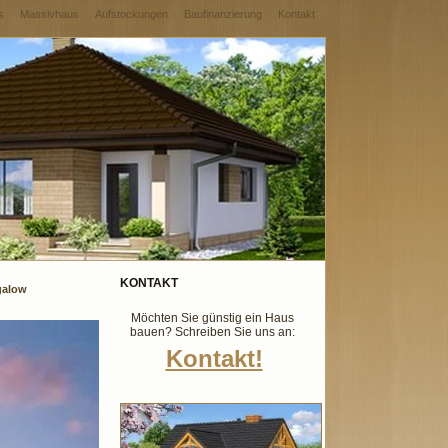
s
Massivhaus
Aufstockungen
Baufinanzierung
Kontakt
KONTAKT
galow
Möchten Sie günstig ein Haus
bauen? Schreiben Sie uns an:
Kontakt!