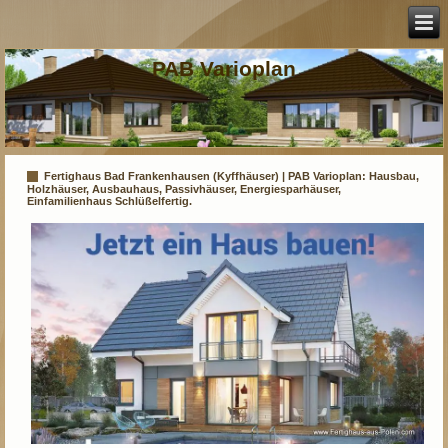
PAB Varioplan
Fertighaus Bad Frankenhausen (Kyffhäuser) | PAB Varioplan: Hausbau,
Holzhäuser, Ausbauhaus, Passivhäuser, Energiesparhäuser,
Einfamilienhaus Schlüßelfertig.