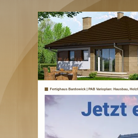
Fertighaus Bardowick | PAB Varioplan: Hausbau, Holz