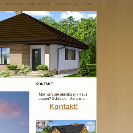
s
Massivhaus
Aufstockungen
Baufinanzierung
Kontakt
KONTAKT
Möchten Sie günstig ein Haus
bauen? Schreiben Sie uns an:
Kontakt!