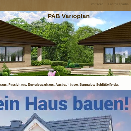
Startseite
Energiesparhau
PAB Varioplan
haus, Passivhaus, Energiesparhaus, Ausbauhäuser, Bungalow Schlüßelfertig.