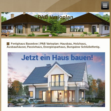
PAB Varioplan
Fertighaus Basedow | PAB Varioplan: Hausbau, Holzhaus,
Ausbauhäuser, Passivhaus, Energiesparhaus, Bungalow Schlüßelfertig.