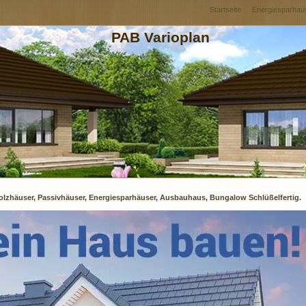
Startseite
Energiesparhau
PAB Varioplan
olzhäuser, Passivhäuser, Energiesparhäuser, Ausbauhaus, Bungalow Schlüßelfertig.