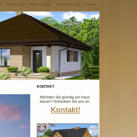
s
Massivhaus
Aufstockungen
Baufinanzierung
Kontakt
KONTAKT
Möchten Sie günstig ein Haus
bauen? Schreiben Sie uns an:
Kontakt!