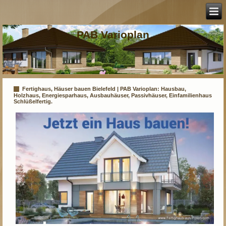
PAB Varioplan
Fertighaus, Häuser bauen Bielefeld | PAB Varioplan: Hausbau,
Holzhaus, Energiesparhaus, Ausbauhäuser, Passivhäuser, Einfamilienhaus
Schlüßelfertig.