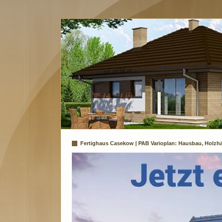
Fertighaus Casekow | PAB Varioplan: Hausbau, Holzhä