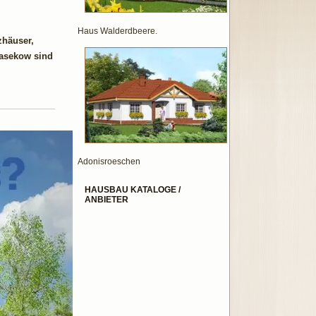
Haus Walderdbeere.
zhäuser,
Casekow sind
Adonisroeschen
HAUSBAU KATALOGE /
ANBIETER