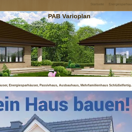
Startseite
Energiesparhau
PAB Varioplan
user, Energiesparhäuser, Passivhaus, Ausbauhaus, Mehrfamilienhaus Schlüßelfertig.