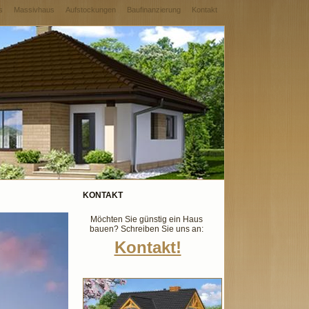
s
Massivhaus
Aufstockungen
Baufinanzierung
Kontakt
KONTAKT
Möchten Sie günstig ein Haus
bauen? Schreiben Sie uns an:
Kontakt!