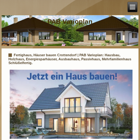
PAB Varioplan
Fertighaus, Häuser bauen Crottendorf | PAB Varioplan: Hausbau,
Holzhaus, Energiesparhäuser, Ausbauhaus, Passivhaus, Mehrfamilienhaus
Schlüßelfertig.