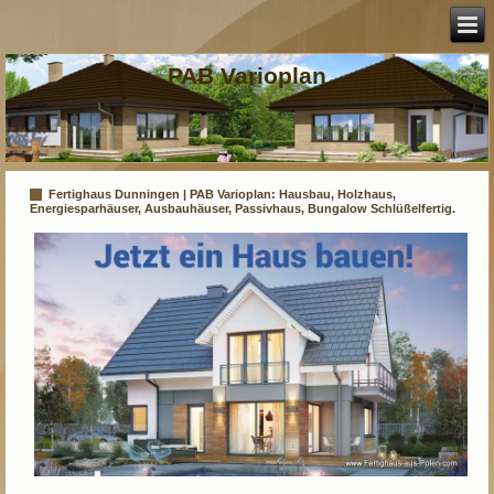
PAB Varioplan
Fertighaus Dunningen | PAB Varioplan: Hausbau, Holzhaus,
Energiesparhäuser, Ausbauhäuser, Passivhaus, Bungalow Schlüßelfertig.