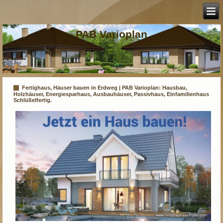
PAB Varioplan
Fertighaus, Häuser bauen in Erdweg | PAB Varioplan: Hausbau,
Holzhäuser, Energiesparhaus, Ausbauhäuser, Passivhaus, Einfamilienhaus
Schlüßelfertig.