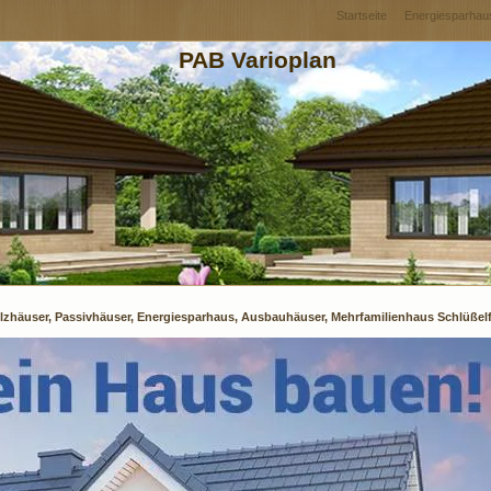
Startseite
Energiesparhau
PAB Varioplan
lzhäuser, Passivhäuser, Energiesparhaus, Ausbauhäuser, Mehrfamilienhaus Schlüßelf