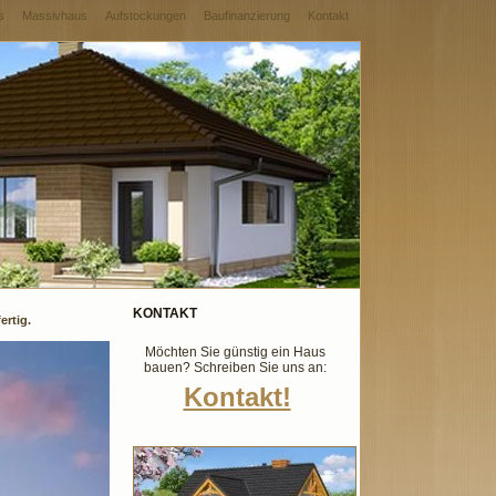
s
Massivhaus
Aufstockungen
Baufinanzierung
Kontakt
KONTAKT
ertig.
Möchten Sie günstig ein Haus
bauen? Schreiben Sie uns an:
Kontakt!