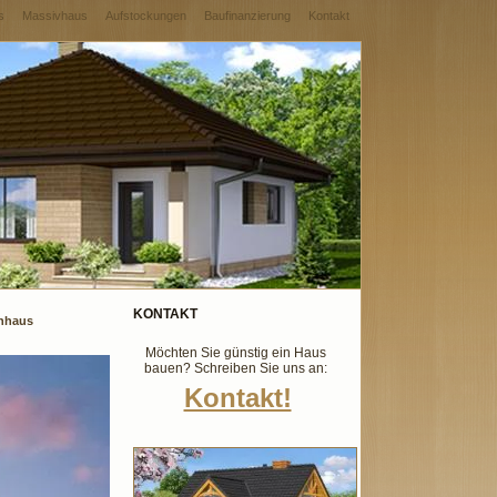
s
Massivhaus
Aufstockungen
Baufinanzierung
Kontakt
KONTAKT
enhaus
Möchten Sie günstig ein Haus
bauen? Schreiben Sie uns an:
Kontakt!