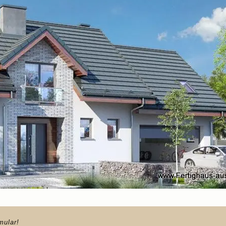
mular!