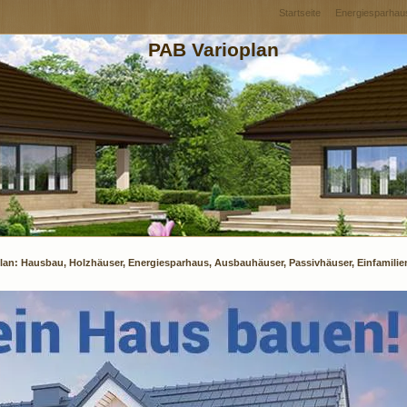
Startseite
Energiesparhau
PAB Varioplan
plan: Hausbau, Holzhäuser, Energiesparhaus, Ausbauhäuser, Passivhäuser, Einfamili