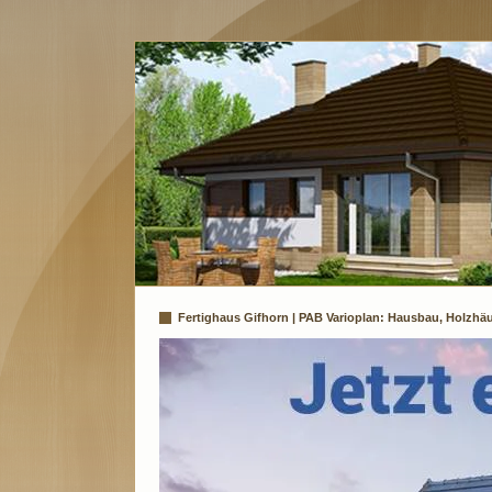
Fertighaus Gifhorn | PAB Varioplan: Hausbau, Holzhäu