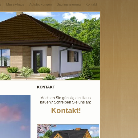
s
Massivhaus
Aufstockungen
Baufinanzierung
Kontakt
KONTAKT
Möchten Sie günstig ein Haus
bauen? Schreiben Sie uns an:
Kontakt!