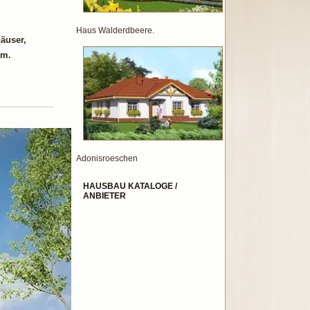
Haus Walderdbeere.
äuser,
om.
Adonisroeschen
HAUSBAU KATALOGE /
ANBIETER