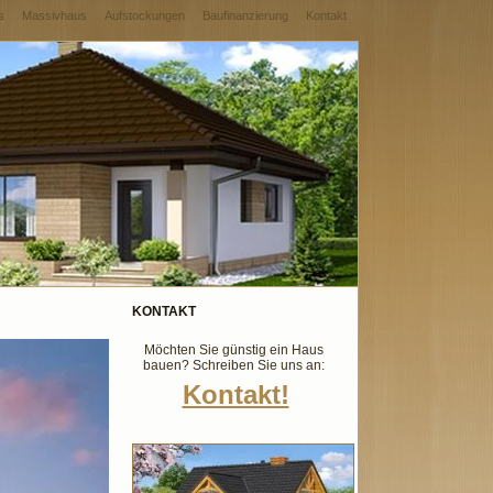
s
Massivhaus
Aufstockungen
Baufinanzierung
Kontakt
KONTAKT
Möchten Sie günstig ein Haus
bauen? Schreiben Sie uns an:
Kontakt!