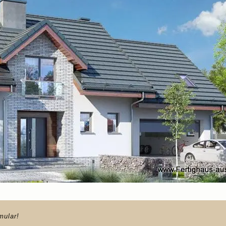
mular!