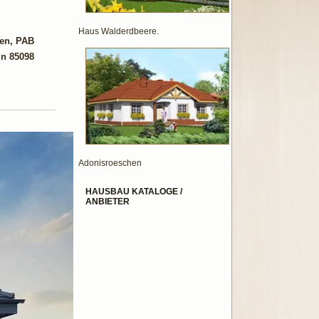
Haus Walderdbeere.
uen, PAB
in 85098
Adonisroeschen
HAUSBAU KATALOGE /
ANBIETER