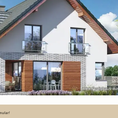
mular!