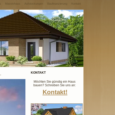
s
Massivhaus
Aufstockungen
Baufinanzierung
Kontakt
KONTAKT
.
Möchten Sie günstig ein Haus
bauen? Schreiben Sie uns an:
Kontakt!