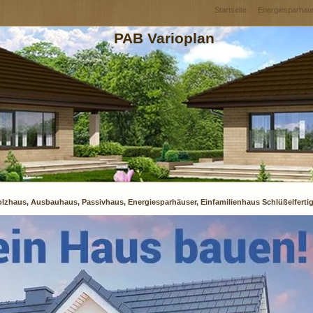
Startseite
Energiesparhau
PAB Varioplan
lzhaus, Ausbauhaus, Passivhaus, Energiesparhäuser, Einfamilienhaus Schlüßelfertig