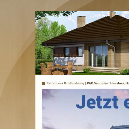
Fertighaus Großmehring | PAB Varioplan: Hausbau, Ho