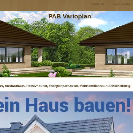
Startseite
Energiesparhau
PAB Varioplan
us, Ausbauhaus, Passivhäuser, Energiesparhäuser, Mehrfamilienhaus Schlüßelfertig.