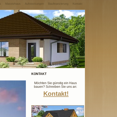
s
Massivhaus
Aufstockungen
Baufinanzierung
Kontakt
KONTAKT
Möchten Sie günstig ein Haus
bauen? Schreiben Sie uns an:
Kontakt!