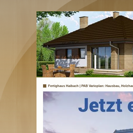
Fertighaus Haibach | PAB Varioplan: Hausbau, Holzha