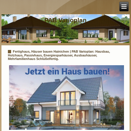
PAB Varioplan
Fertighaus, Häuser bauen Hainichen | PAB Varioplan: Hausbau,
Holzhaus, Passivhaus, Energiesparhäuser, Ausbauhäuser,
Mehrfamilienhaus Schlüßelfertig.