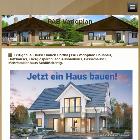
PAB Varioplan
Fertighaus, Häuser bauen Hartha | PAB Varioplan: Hausbau,
Holzhäuser, Energiesparhäuser, Ausbauhaus, Passivhäuser,
Mehrfamilienhaus Schlüßelfertig.