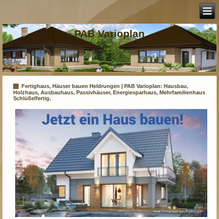
PAB Varioplan
Fertighaus, Häuser bauen Heldrungen | PAB Varioplan: Hausbau,
Holzhaus, Ausbauhaus, Passivhäuser, Energiesparhaus, Mehrfamilienhaus
Schlüßelfertig.