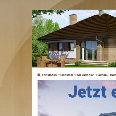
Fertighaus Hirschstein | PAB Varioplan: Hausbau, Hol