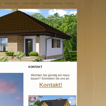
s
Massivhaus
Aufstockungen
Baufinanzierung
Kontakt
KONTAKT
Möchten Sie günstig ein Haus
bauen? Schreiben Sie uns an:
Kontakt!