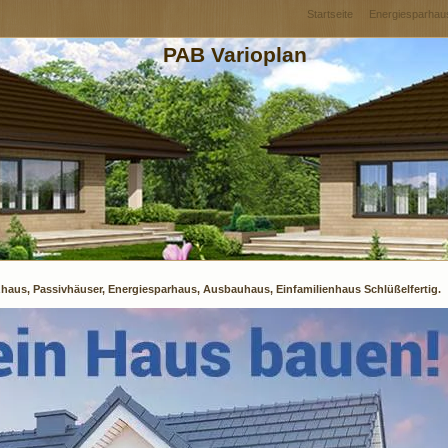
Startseite
Energiesparhau
PAB Varioplan
zhaus, Passivhäuser, Energiesparhaus, Ausbauhaus, Einfamilienhaus Schlüßelfertig.