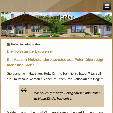
PAB Varioplan
Holzständerbauweise
Die Holzständerbauweise
Ein Haus in Holzständerbauweise aus Polen überzeugt
mehr und mehr.
Sie planen ein
Haus aus Holz
für ihre Familie zu bauen? Es soll
ein Traumhaus werden? Sicher ist Ihnen Pab Varioplan ein Begriff.
Wir bauen
günstige Fertighäuser aus Polen
in Holzständerbauweise
!
Melden Sie sich bei uns! Wir garantieren zu hundert Prozent, dass