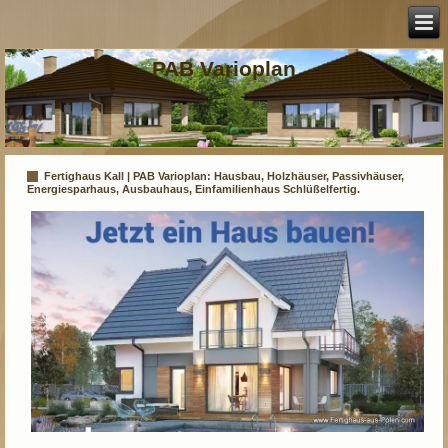
PAB Varioplan
Fertighaus Kall | PAB Varioplan: Hausbau, Holzhäuser, Passivhäuser,
Energiesparhaus, Ausbauhaus, Einfamilienhaus Schlüßelfertig.