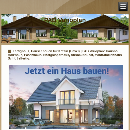
PAB Varioplan
Fertighaus, Häuser bauen für Ketzin (Havel) | PAB Varioplan: Hausbau,
Holzhaus, Passivhaus, Energiesparhaus, Ausbauhäuser, Mehrfamilienhaus
Schlüßelfertig.