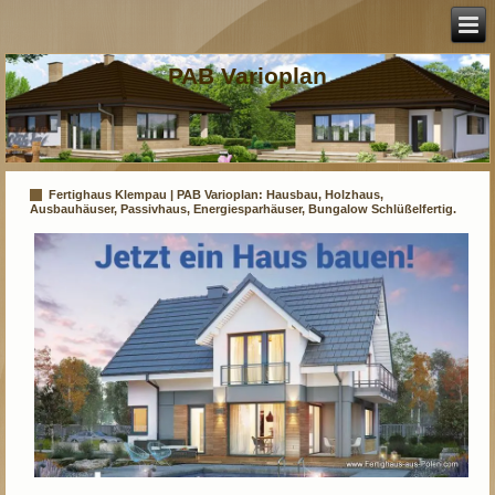
PAB Varioplan
Fertighaus Klempau | PAB Varioplan: Hausbau, Holzhaus,
Ausbauhäuser, Passivhaus, Energiesparhäuser, Bungalow Schlüßelfertig.