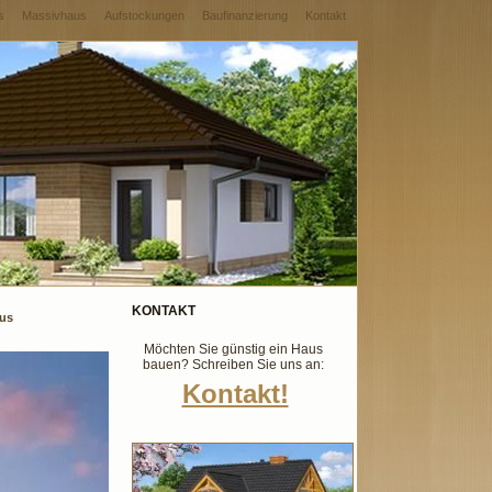
s
Massivhaus
Aufstockungen
Baufinanzierung
Kontakt
KONTAKT
aus
Möchten Sie günstig ein Haus
bauen? Schreiben Sie uns an:
Kontakt!