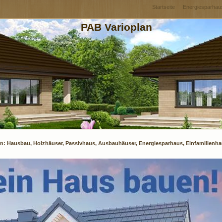
Startseite
Energiesparhau
PAB Varioplan
lan: Hausbau, Holzhäuser, Passivhaus, Ausbauhäuser, Energiesparhaus, Einfamilienh