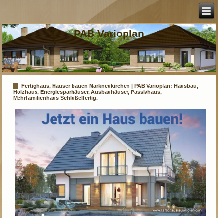
PAB Varioplan
Fertighaus, Häuser bauen Markneukirchen | PAB Varioplan: Hausbau,
Holzhaus, Energiesparhäuser, Ausbauhäuser, Passivhaus,
Mehrfamilienhaus Schlüßelfertig.