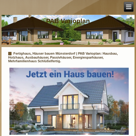
PAB Varioplan
Fertighaus, Häuser bauen Münsterdorf | PAB Varioplan: Hausbau,
Holzhaus, Ausbauhäuser, Passivhäuser, Energiesparhäuser,
Mehrfamilienhaus Schlüßelfertig.