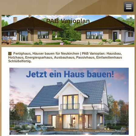
PAB Varioplan
Fertighaus, Häuser bauen für Neukirchen | PAB Varioplan: Hausbau,
Holzhaus, Energiesparhaus, Ausbauhaus, Passivhaus, Einfamilienhaus
Schlüßelfertig.