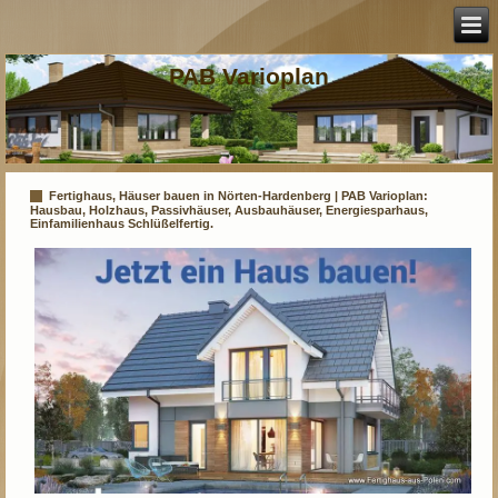
PAB Varioplan
Fertighaus, Häuser bauen in Nörten-Hardenberg | PAB Varioplan:
Hausbau, Holzhaus, Passivhäuser, Ausbauhäuser, Energiesparhaus,
Einfamilienhaus Schlüßelfertig.