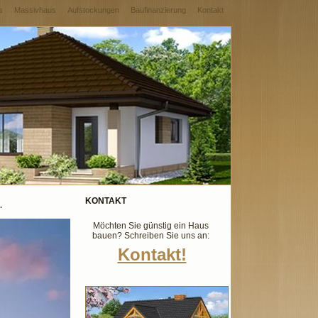
s
Massivhaus
Aufstockungen
Baufinanzierung
Kontakt
KONTAKT
.
Möchten Sie günstig ein Haus
bauen? Schreiben Sie uns an:
Kontakt!