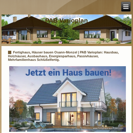
PAB Varioplan
Fertighaus, Häuser bauen Osann-Monzel | PAB Varioplan: Hausbau,
Holzhäuser, Ausbauhaus, Energiesparhaus, Passivhäuser,
Mehrfamilienhaus Schlüßelfertig.