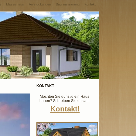
s
Massivhaus
Aufstockungen
Baufinanzierung
Kontakt
KONTAKT
Möchten Sie günstig ein Haus
bauen? Schreiben Sie uns an:
Kontakt!