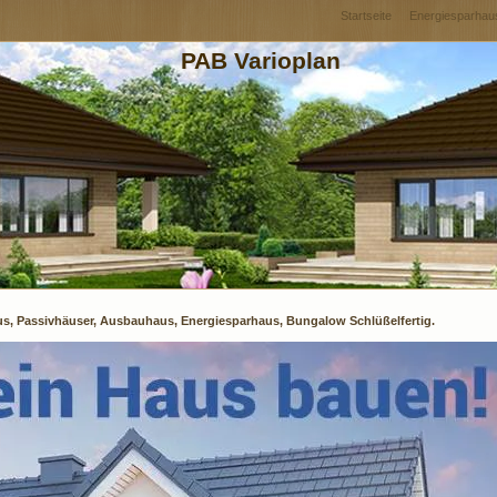
Startseite
Energiesparhau
PAB Varioplan
us, Passivhäuser, Ausbauhaus, Energiesparhaus, Bungalow Schlüßelfertig.