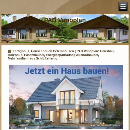
PAB Varioplan
Fertighaus, Häuser bauen Petershausen | PAB Varioplan: Hausbau,
Holzhaus, Passivhäuser, Energiesparhäuser, Ausbauhäuser,
Mehrfamilienhaus Schlüßelfertig.