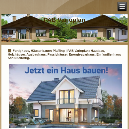
PAB Varioplan
Fertighaus, Häuser bauen Pfaffing | PAB Varioplan: Hausbau,
Holzhäuser, Ausbauhaus, Passivhäuser, Energiesparhaus, Einfamilienhaus
Schlüßelfertig.