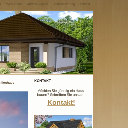
s
Massivhaus
Aufstockungen
Baufinanzierung
Kontakt
KONTAKT
milienhaus
Möchten Sie günstig ein Haus
bauen? Schreiben Sie uns an:
Kontakt!