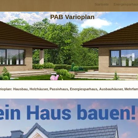
Startseite
Energiesparhau
PAB Varioplan
 Varioplan: Hausbau, Holzhäuser, Passivhaus, Energiesparhaus, Ausbauhäuser, Mehrfa