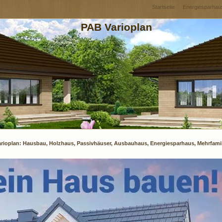
Startseite
Energiesparhau
PAB Varioplan
arioplan: Hausbau, Holzhaus, Passivhäuser, Ausbauhaus, Energiesparhaus, Mehrfami