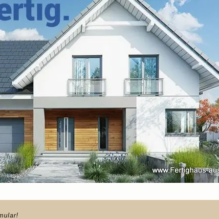
mular!