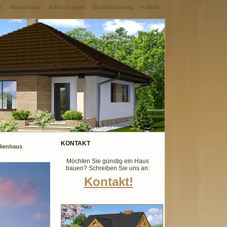
s
Massivhaus
Aufstockungen
Baufinanzierung
Kontakt
KONTAKT
lienhaus
Möchten Sie günstig ein Haus
bauen? Schreiben Sie uns an:
Kontakt!