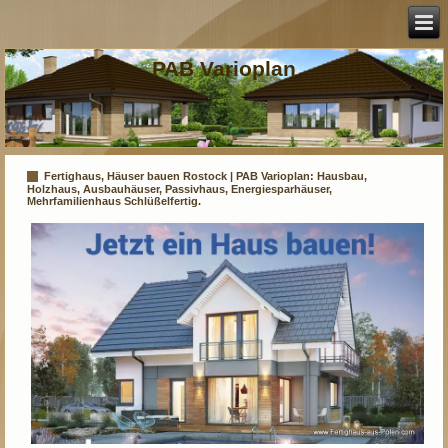
PAB Varioplan
Fertighaus, Häuser bauen Rostock | PAB Varioplan: Hausbau,
Holzhaus, Ausbauhäuser, Passivhaus, Energiesparhäuser,
Mehrfamilienhaus Schlüßelfertig.