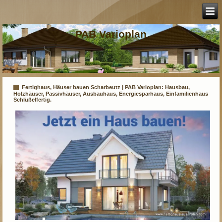
PAB Varioplan
Fertighaus, Häuser bauen Scharbeutz | PAB Varioplan: Hausbau,
Holzhäuser, Passivhäuser, Ausbauhaus, Energiesparhaus, Einfamilienhaus
Schlüßelfertig.