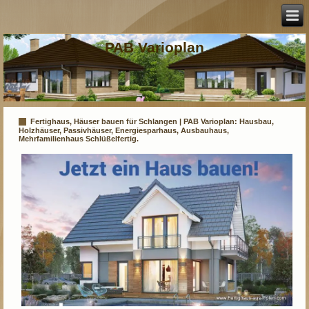
PAB Varioplan
Fertighaus, Häuser bauen für Schlangen | PAB Varioplan: Hausbau,
Holzhäuser, Passivhäuser, Energiesparhaus, Ausbauhaus,
Mehrfamilienhaus Schlüßelfertig.