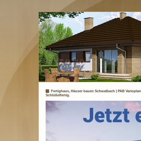
Fertighaus, Häuser bauen Schwalbach | PAB Varioplan
Schlüßelfertig.