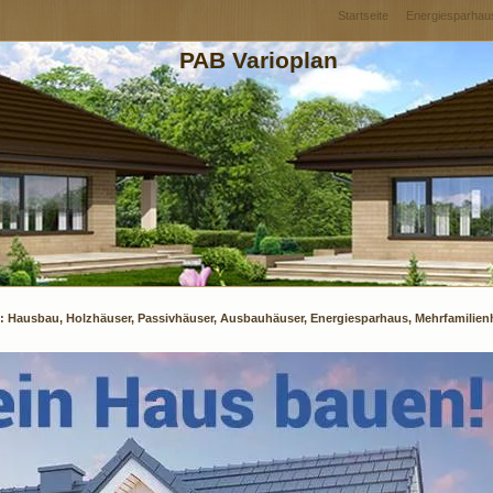
Startseite
Energiesparhau
PAB Varioplan
: Hausbau, Holzhäuser, Passivhäuser, Ausbauhäuser, Energiesparhaus, Mehrfamilie