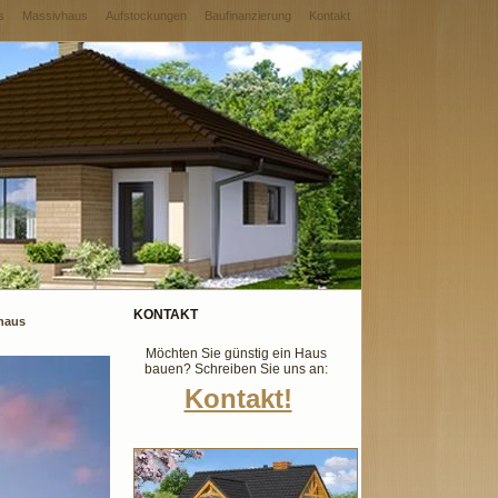
s
Massivhaus
Aufstockungen
Baufinanzierung
Kontakt
KONTAKT
nhaus
Möchten Sie günstig ein Haus
bauen? Schreiben Sie uns an:
Kontakt!