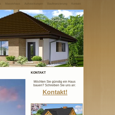
s
Massivhaus
Aufstockungen
Baufinanzierung
Kontakt
KONTAKT
Möchten Sie günstig ein Haus
bauen? Schreiben Sie uns an:
Kontakt!