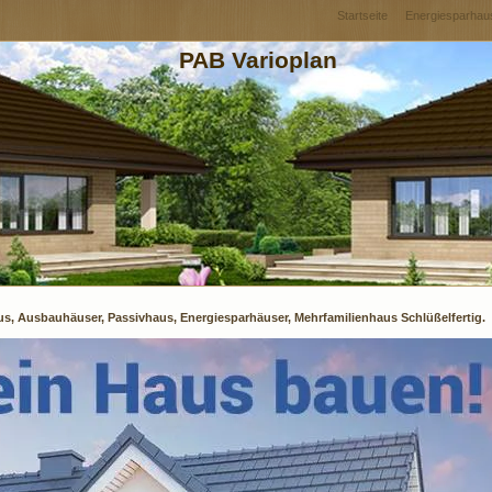
Startseite
Energiesparhau
PAB Varioplan
us, Ausbauhäuser, Passivhaus, Energiesparhäuser, Mehrfamilienhaus Schlüßelfertig.