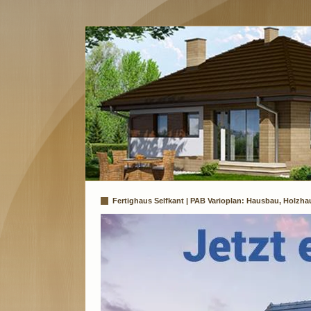
Fertighaus Selfkant | PAB Varioplan: Hausbau, Holzha