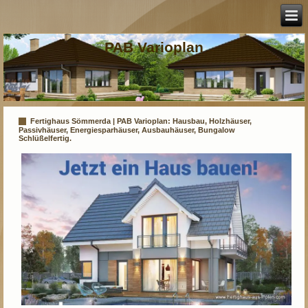
PAB Varioplan
Fertighaus Sömmerda | PAB Varioplan: Hausbau, Holzhäuser,
Passivhäuser, Energiesparhäuser, Ausbauhäuser, Bungalow
Schlüßelfertig.