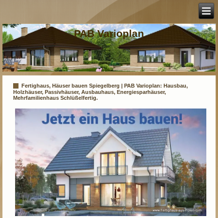
PAB Varioplan
Fertighaus, Häuser bauen Spiegelberg | PAB Varioplan: Hausbau,
Holzhäuser, Passivhäuser, Ausbauhaus, Energiesparhäuser,
Mehrfamilienhaus Schlüßelfertig.