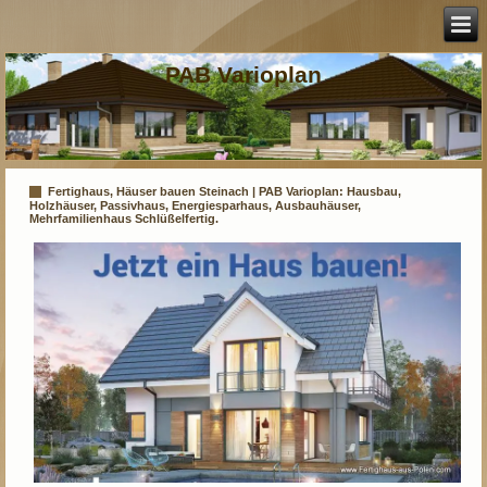
PAB Varioplan
Fertighaus, Häuser bauen Steinach | PAB Varioplan: Hausbau,
Holzhäuser, Passivhaus, Energiesparhaus, Ausbauhäuser,
Mehrfamilienhaus Schlüßelfertig.