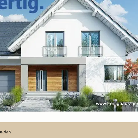
mular!