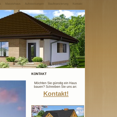
s
Massivhaus
Aufstockungen
Baufinanzierung
Kontakt
KONTAKT
Möchten Sie günstig ein Haus
bauen? Schreiben Sie uns an:
Kontakt!