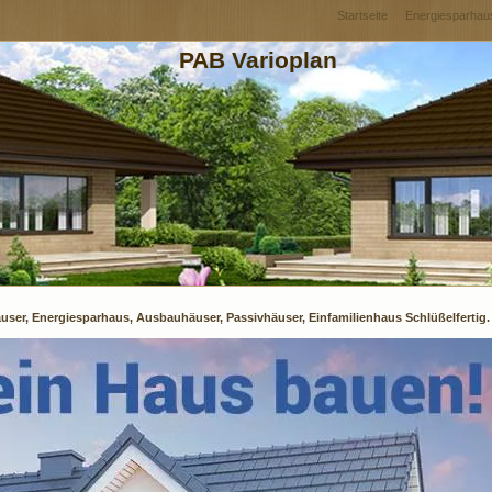
Startseite
Energiesparhau
PAB Varioplan
user, Energiesparhaus, Ausbauhäuser, Passivhäuser, Einfamilienhaus Schlüßelfertig.