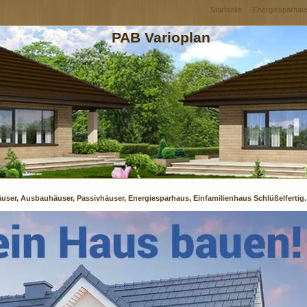
Startseite
Energiesparhau
PAB Varioplan
äuser, Ausbauhäuser, Passivhäuser, Energiesparhaus, Einfamilienhaus Schlüßelfertig.