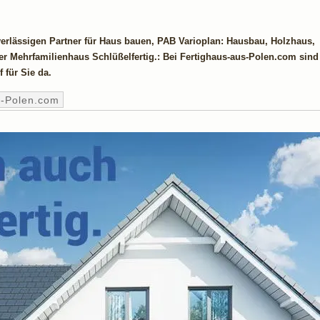
verlässigen Partner für Haus bauen, PAB Varioplan: Hausbau, Holzhaus,
r Mehrfamilienhaus Schlüßelfertig.: Bei Fertighaus-aus-Polen.com sin
f für Sie da.
s-Polen.com