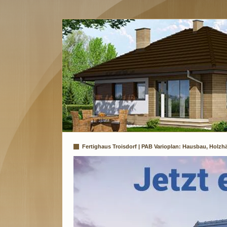
Fertighaus Troisdorf | PAB Varioplan: Hausbau, Holzh