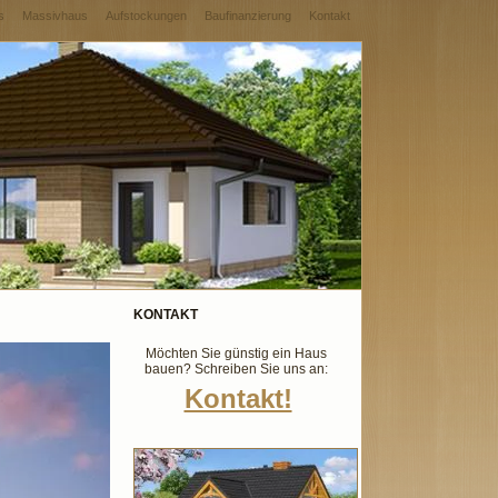
s
Massivhaus
Aufstockungen
Baufinanzierung
Kontakt
KONTAKT
Möchten Sie günstig ein Haus
bauen? Schreiben Sie uns an:
Kontakt!